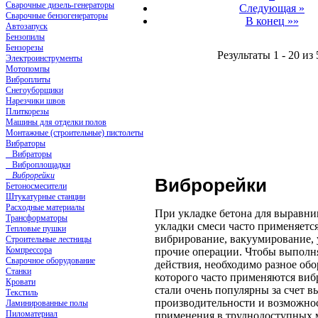
Сварочные дизель-генераторы
Следующая »
Сварочные бензогенераторы
В конец »»
Автозапуск
Бензопилы
Бензорезы
Результаты 1 - 20 из 
Электроинструменты
Мотопомпы
Виброплиты
Снегоуборщики
Нарезчики швов
Плиткорезы
Машины для отделки полов
Монтажные (строительные) пистолеты
Вибраторы
Вибраторы
Виброплощадки
Виброрейки
Виброрейки
Бетоносмесители
Штукатурные станции
Расходные материалы
При укладке бетона для выравни
Трансформаторы
укладки смеси часто применяется
Тепловые пушки
вибрирование, вакуумирование, 
Строительные лестницы
Компрессора
прочие операции. Чтобы выполня
Сварочное оборудование
действия, необходимо разное обо
Станки
которого часто применяются виб
Кровати
стали очень популярны за счет в
Текстиль
производительности и возможно
Ламинированные полы
Пиломатериал
применения в труднодоступных м