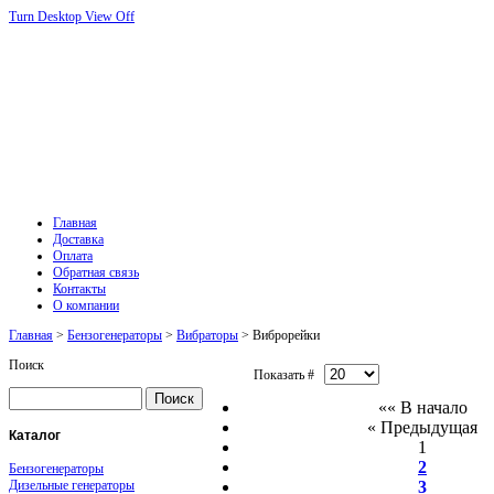
Turn Desktop View Off
Главная
Доставка
Оплата
Обратная связь
Контакты
О компании
Главная
>
Бензогенераторы
>
Вибраторы
> Виброрейки
Поиск
Показать #
«« В начало
« Предыдущая
Каталог
1
2
Бензогенераторы
Дизельные генераторы
3