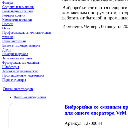
Фанера
Сверлильные машины
Виброрейки считаются недороги
Раздельщики трещин
компактным инструментом, кото
Резчики кровли
работать от бытовой и промышле
Камнерезные станки
Насосы
Изменено: Четверг, 06 августа 20
Окна
Профессиональная очистительная
техника
Пароочистители
Бытовая моющая техника
Двери
Пожарные рукова
Затирочные машины
Фрезеровальные машины
Штабелеры
Тележки гидравлические
Промышленные подъемники
Парогенераторы
Список всех товаров
Полезная информация
Виброрейка со сменным п
для одного оператора VrM
Артикул: 12700084