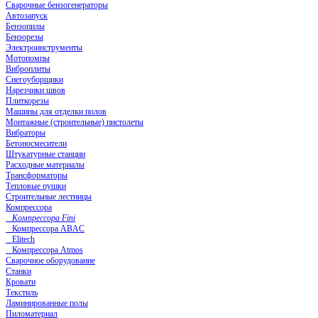
Сварочные бензогенераторы
Автозапуск
Бензопилы
Бензорезы
Электроинструменты
Мотопомпы
Виброплиты
Снегоуборщики
Нарезчики швов
Плиткорезы
Машины для отделки полов
Монтажные (строительные) пистолеты
Вибраторы
Бетоносмесители
Штукатурные станции
Расходные материалы
Трансформаторы
Тепловые пушки
Строительные лестницы
Компрессора
Компрессора Fini
Компрессора ABAC
Elitech
Компрессора Atmos
Сварочное оборудование
Станки
Кровати
Текстиль
Ламинированные полы
Пиломатериал