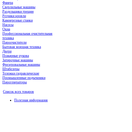
Фанера
Сверлильные машины
Раздельщики трещин
Резчики кровли
Камнерезные станки
Насосы
Окна
Профессиональная очистительная
техника
Пароочистители
Бытовая моющая техника
Двери
Пожарные рукова
Затирочные машины
Фрезеровальные машины
Штабелеры
Тележки гидравлические
Промышленные подъемники
Парогенераторы
Список всех товаров
Полезная информация