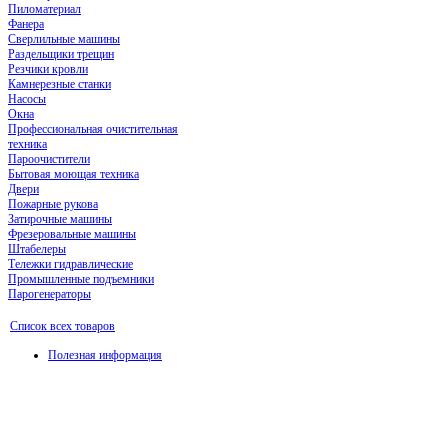
Пиломатериал
Фанера
Сверлильные машины
Раздельщики трещин
Резчики кровли
Камнерезные станки
Насосы
Окна
Профессиональная очистительная
техника
Пароочистители
Бытовая моющая техника
Двери
Пожарные рукова
Затирочные машины
Фрезеровальные машины
Штабелеры
Тележки гидравлические
Промышленные подъемники
Парогенераторы
Список всех товаров
Полезная информация