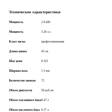
Технические характеристики
Мощность
2.8 кВт
Мощность
3.26 л.c.
Класс пилы
профессиональная
Длина шины
45 см
Шаг цепи
0.325
Ширина паза
1.5 мм
Количество звеньев
72
Объем двигателя
50 куб.см
Объем топливного бака
0.47 л
Объем масляного бака
0.27 л