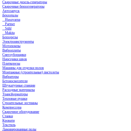
Сварочные дизель-генераторы
Сварочные бензогенераторы
Автозапуск
Бензопилы
Husqvarna
Partner
Stihl
Makita
Бензорезы
Электроинструменты
Мотопомпы
Виброплиты
Снегоуборщики
Нарезчики швов
Плиткорезы
Машины для отделки полов
Монтажные (строительные) пистолеты
Вибраторы
Бетоносмесители
Штукатурные станции
Расходные материалы
Трансформаторы
Тепловые пушки
Строительные лестницы
Компрессора
Сварочное оборудование
Станки
Кровати
Текстиль
Ламинированные полы